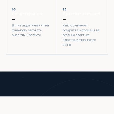
05
06
Оподаткування
Практика звітності
—
—
Вплив оподаткування на
Кейси, судження,
фінансову звітність,
розкриття інформації та
аналітичні аспекти.
реальна практика
підготовки фінансових
звітів.
ПРО ПРОЄКТ
Навіщо