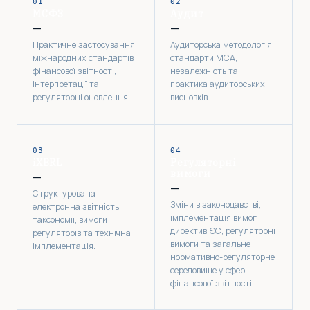
01
02
МСФЗ
Аудит
—
—
Практичне застосування
Аудиторська методологія,
міжнародних стандартів
стандарти МСА,
фінансової звітності,
незалежність та
інтерпретації та
практика аудиторських
регуляторні оновлення.
висновків.
03
04
iXBRL
Регуляторні
вимоги
—
—
Структурована
Зміни в законодавстві,
електронна звітність,
імплементація вимог
таксономії, вимоги
директив ЄС, регуляторні
регуляторів та технічна
вимоги та загальне
імплементація.
нормативно-регуляторне
середовище у сфері
фінансової звітності.