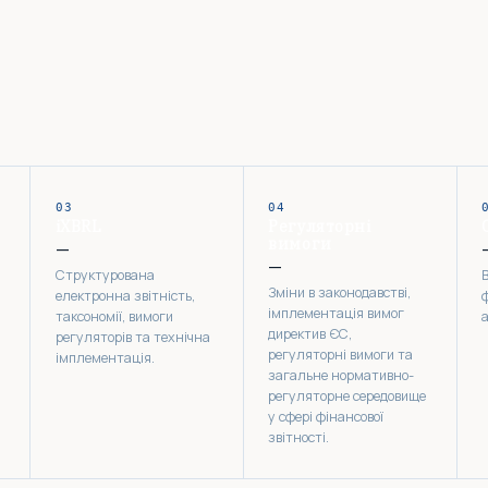
03
04
iXBRL
Регуляторні
вимоги
—
—
Структурована
Зміни в законодавстві,
електронна звітність,
ф
імплементація вимог
таксономії, вимоги
директив ЄС,
регуляторів та технічна
регуляторні вимоги та
імплементація.
загальне нормативно-
регуляторне середовище
у сфері фінансової
звітності.