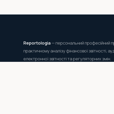
Reportologia
— персональний професійний п
практичному аналізу фінансової звітності, ау
електронної звітності та регуляторних змін.
IFRS / МСФЗ
AUDIT
IXBRL
CORPORATE R