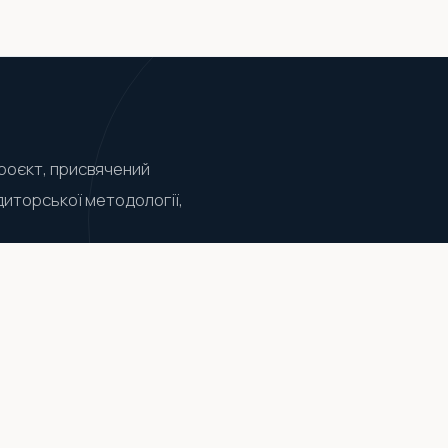
роєкт, присвячений
диторської методології,
EPORTING
REGULATORY
TAX