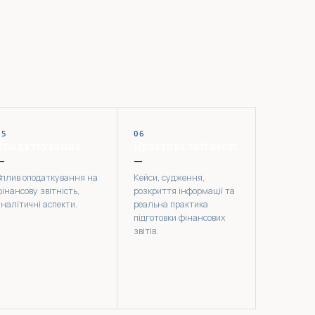
05
06
Оподаткування
Практика звітності
—
—
Вплив оподаткування на
Кейси, судження,
інансову звітність,
розкриття інформації та
аналітичні аспекти.
реальна практика
підготовки фінансових
звітів.