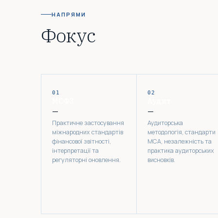
НАПРЯМИ
Фокус
01
02
МСФЗ
Аудит
—
—
Практичне застосування
Аудиторська
міжнародних стандартів
методологія, стандарти
фінансової звітності,
МСА, незалежність та
інтерпретації та
практика аудиторських
регуляторні оновлення.
висновків.